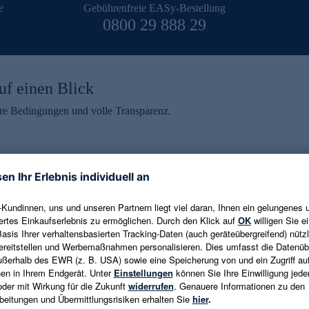
e
Gebührenfreie EASy-Bestellung
0800 29 888 29
uf einen Blick
aire Bedingungen und volle Transparenz.
ein erhalten
eren und aktuelle Trends,
E-Mail-Adresse eingeben
alten. Als Dankeschön
ne Abmeldung ist jederzeit in
Es gelten die
Datenschutzrichtlinien
un