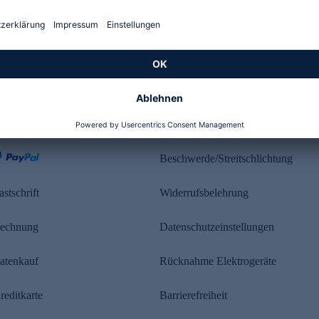
Kundenbewertung
ahlung
Rechtliches
Beschwerde/Streitschlichtung
astschrift
Widerrufsbelehrung
echnung
Datenschutzeinstellungen
atenkauf
Rücknahme Elektrogeräte
reditkarte
Barrierefreiheit