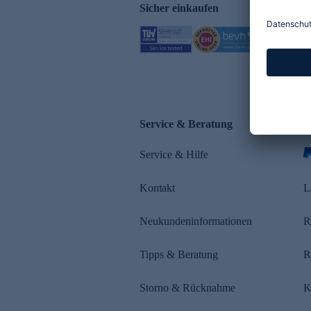
Sicher einkaufen
Service & Beratung
Z
Service & Hilfe
s
Kontakt
L
Neukundeninformationen
R
Tipps & Beratung
R
Storno & Rücknahme
K