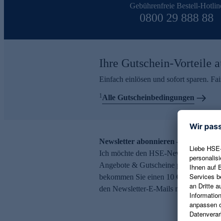
Gebührenfreie Bestell-Hotlin
0800 29 888 88
Ihre Gutschein-Vorteile a
Einfach einlösen und sofort sparen. F
1
Alle Gutscheinbedingungen
Newsletter abonnieren – 10 € Gutsch
Ich möchte den HSE-Newsletter abonni
Angebote & Gutscheine per E-Mail erh
bekommen Sie einen 10 € Gutschein. Ei
den Newsletter-E-Mails möglich.