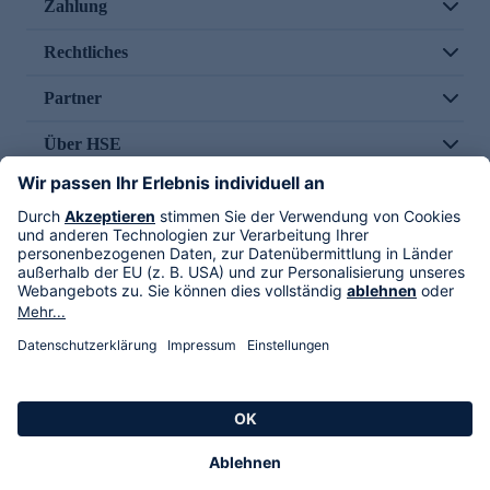
Zahlung
Rechtliches
Partner
Über HSE
Im TV
HSE International
Versand durch
Folge uns
AGB
Datenschutz
Impressum
Alle Rechte vorbehalten. Alle Preise inkl. gesetzlicher MwSt., zzgl. Versandkosten.