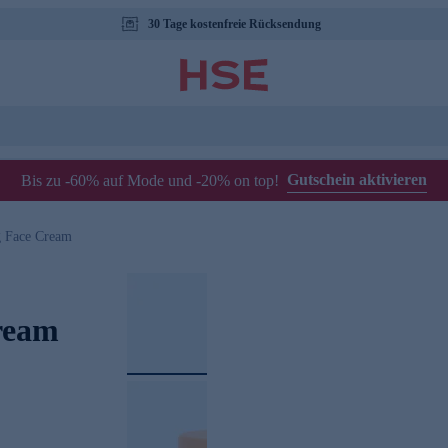
30 Tage kostenfreie Rücksendung
Gutschein aktivieren
Bis zu -60% auf Mode und -20% on top!
g Face Cream
ream