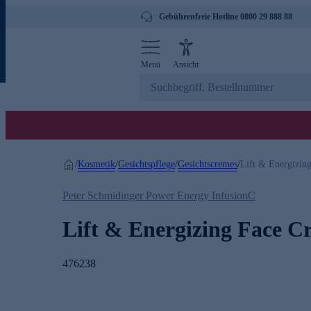
Gebührenfreie Hotline 0800 29 888 88
Menü
Ansicht
Kosmetik
Gesichtspflege
Gesichtscremes
/
/
/
/
Lift & Energizin
Peter Schmidinger Power Energy InfusionC
Lift & Energizing Face C
476238