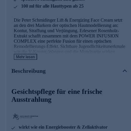
100 ml für alle Hauttypen ab 25
Die Peter Schmidinger Lift & Energizing Face Cream setzt
an den drei Markern der optischen Hautmodellierung an:
Kontur, Straffung und Verjüngung. Erlesener Rosenholz-
Extrakt schafft zusammen mit dem POWER INFUSION
COMPLEX eine perfekte Fusion für einen optischen
Remodellierungs-Effekt. Sichtbare Jugendlichkeitsmerkmale
wie die V-Kontur, Wangen und die Mundpartie wirken
optisch deutlich straffer, praller und lassen die Gesichtszüge
Mehr lesen
harmonisch wirken. Ihre Gesichtshaut wirkt wie
weichgezeichnet und der Teint erhält eine unwiderstehlich
Beschreibung
frische Ausstrahlung.
Die Hauptinhaltsstoffe und Ihre Wirkung
Gesichtspflege für eine frische
POWER INFUSION COMPLEX
Ausstrahlung
• kann wie ein Energiebooster & Zellaktivator wirken
• spürbare Hautglättung & Geschmeidigkeit
Liftyl™
• kann das Feuchtigkeitslevel der Haut steigern
wirkt wie ein Energiebooster & Zellaktivator
• kann die die allgemeine Kollagenfaserbildung unterstützen