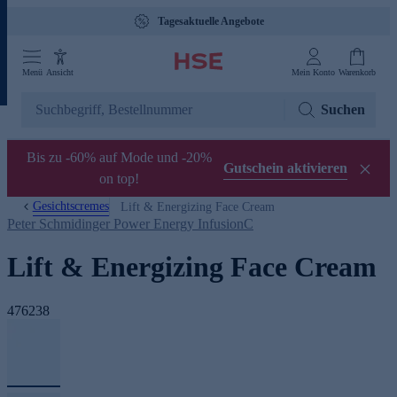
Tagesaktuelle Angebote
Menü
Ansicht
Mein Konto
Warenkorb
Suchen
Bis zu -60% auf Mode und -20%
Gutschein aktivieren
on top!
Gesichtscremes
Lift & Energizing Face Cream
Peter Schmidinger Power Energy InfusionC
Lift & Energizing Face Cream
476238