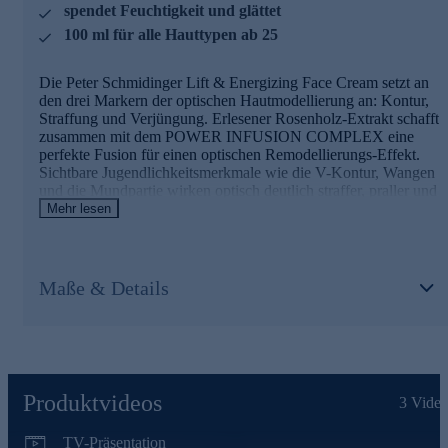
• die Haut wirkt merklich gestrafft
spendet Feuchtigkeit und glättet
100 ml für alle Hauttypen ab 25
Verwöhnen Sie Ihre Haut mit dieser Gesichtscreme -
jetzt online bestellen.
Die Peter Schmidinger Lift & Energizing Face Cream setzt an
den drei Markern der optischen Hautmodellierung an: Kontur,
Straffung und Verjüngung. Erlesener Rosenholz-Extrakt schafft
zusammen mit dem POWER INFUSION COMPLEX eine
perfekte Fusion für einen optischen Remodellierungs-Effekt.
Sichtbare Jugendlichkeitsmerkmale wie die V-Kontur, Wangen
und die Mundpartie wirken optisch deutlich straffer, praller und
lassen die Gesichtszüge harmonisch wirken. Ihre Gesichtshaut
Mehr lesen
wirkt wie weichgezeichnet und der Teint erhält eine
unwiderstehlich frische Ausstrahlung.
Maße & Details
Die Hauptinhaltsstoffe und Ihre Wirkung
POWER INFUSION COMPLEX
• kann wie ein Energiebooster & Zellaktivator wirken
• spürbare Hautglättung & Geschmeidigkeit
Liftyl™
Produktvideos
3
Video
• kann das Feuchtigkeitslevel der Haut steigern
• kann die die allgemeine Kollagenfaserbildung unterstützen
TV-Präsentation