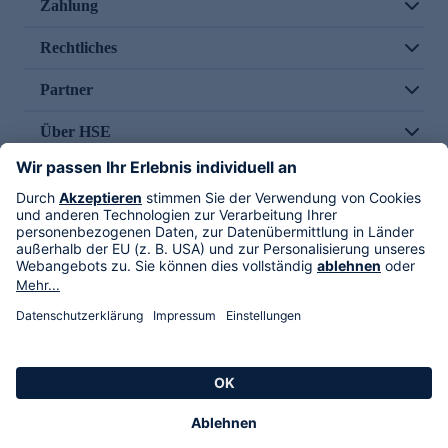
Zahlung
Rechtliches
Partner
Über HSE
Im TV
HSE International
Versand durch
Folge uns
AGB
Datenschutz
Impressum
Alle Rechte vorbehalten. Alle Preise inkl. gesetzlicher MwSt., zzgl. Versandkosten.