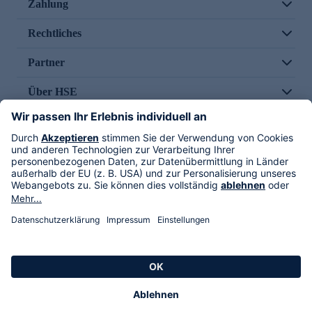
Zahlung
Rechtliches
Partner
Über HSE
Im TV
HSE International
Versand durch
Folge uns
AGB
Datenschutz
Impressum
Alle Rechte vorbehalten. Alle Preise inkl. gesetzlicher MwSt., zzgl. Versandkosten.