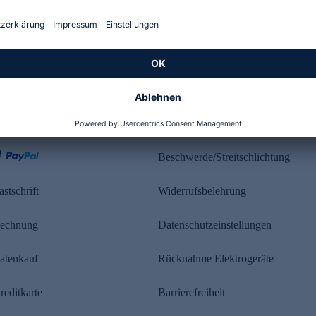
Kundenbewertung
ahlung
Rechtliches
Beschwerde/Streitschlichtung
astschrift
Widerrufsbelehrung
echnung
Datenschutzeinstellungen
atenkauf
Rücknahme Elektrogeräte
reditkarte
Barrierefreiheit