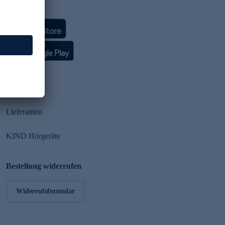
HSE App
Partner
Lieferanten
KIND Hörgeräte
Bestellung widerrufen
Widerrufsformular