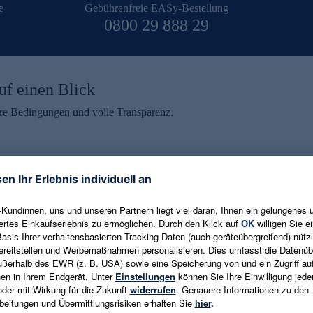
e
Gebührenfreie EASy-Bestellung
0800 29 888 29
uf einen Blick
aire Bedingungen und volle Transparenz.
ein erhalten
eren und aktuelle Trends,
E-Mail-Adresse eingeben
alten. Als Dankeschön
ne Abmeldung ist jederzeit in
Es gelten die
Datenschutzrichtlinien
un