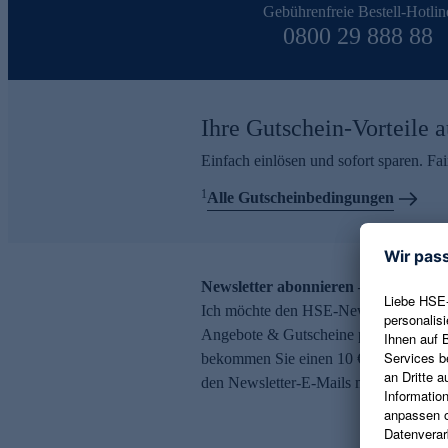
Gebührenfreie Bestell-Hotlin
0800 29 888 88
Ihre Gutschein-Vorteile a
Einfach einlösen und sofort sparen. F
1
Alle Gutscheinbedingungen
Newsletter abonnieren – 10 € Gutsch
Ich möchte den HSE-Newsletter abonni
Angebote & Gutscheine per E-Mail erh
bekommen Sie einen 10 € Gutschein. Ei
den Newsletter-E-Mails möglich.