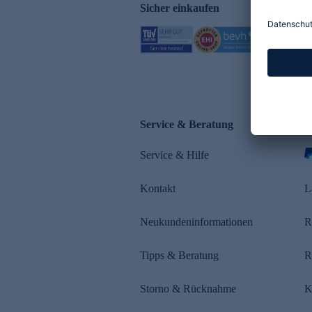
Sicher einkaufen
Service & Beratung
Z
Service & Hilfe
Kontakt
L
Neukundeninformationen
R
Tipps & Beratung
R
Storno & Rücknahme
K