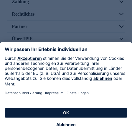
Zahlung
Rechtliches
Partner
Über HSE
Im TV
HSE International
Versand durch
Folge uns
AGB
Datenschutz
Impressum
Alle Rechte vorbehalten. Alle Preise inkl. gesetzlicher MwSt., zzgl. Versandkosten.