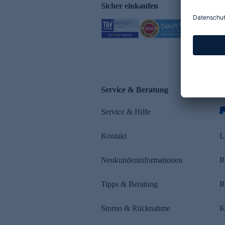
Sicher einkaufen
Service & Beratung
Z
Service & Hilfe
s
Kontakt
L
Neukundeninformationen
R
Tipps & Beratung
R
Storno & Rücknahme
K