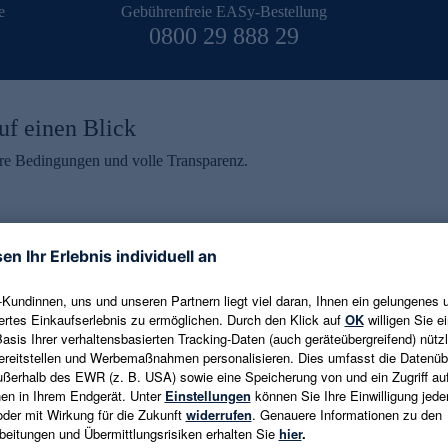
e
Gebührenfreie EASy-Bestellung
0800 29 888 29
uf einen Blick
aire Bedingungen und volle Transparenz.
ein erhalten
eren und aktuelle Trends,
E-Mail-Adresse eingeben
alten. Als Dankeschön
ne Abmeldung ist jederzeit in
Es gelten die
Datenschutzrichtlinien
un