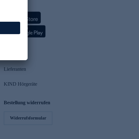
HSE App
Partner
Lieferanten
KIND Hörgeräte
Bestellung widerrufen
Widerrufsformular