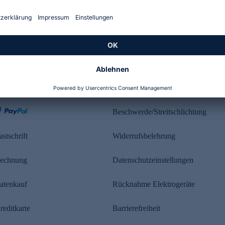
Kundenbewertung
ahlung
Rechtliches
Beschwerde/Streitschlichtung
astschrift
Widerrufsbelehrung
echnung
Datenschutzeinstellungen
atenkauf
Rücknahme Elektrogeräte
reditkarte
Barrierefreiheit