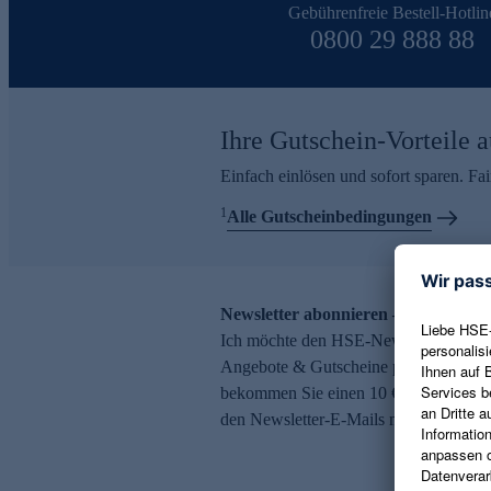
Gebührenfreie Bestell-Hotlin
0800 29 888 88
Ihre Gutschein-Vorteile a
Einfach einlösen und sofort sparen. F
1
Alle Gutscheinbedingungen
Newsletter abonnieren – 10 € Gutsch
Ich möchte den HSE-Newsletter abonni
Angebote & Gutscheine per E-Mail erh
bekommen Sie einen 10 € Gutschein. Ei
den Newsletter-E-Mails möglich.