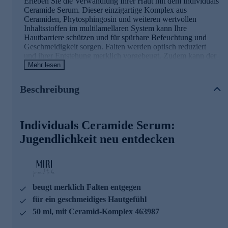
Erleben Sie die Verwandlung Ihrer Haut mit dem Individuals
Ceramide Serum. Dieser einzigartige Komplex aus
Ceramiden, Phytosphingosin und weiteren wertvollen
Inhaltsstoffen im multilamellaren System kann Ihre
Hautbarriere schützen und für spürbare Befeuchtung und
Geschmeidigkeit sorgen. Falten werden optisch reduziert
und ihrer Entstehung merklich vorgebeugt. Zudem kann der
Wirkstoff Ihre Haut vor stressbedingten Schäden schützen.
Mehr lesen
Für ein sichtbar glatteres und geschmeidigeres Hautgefühl.
Beschreibung
Die wichtigsten Wirkstoffe in der Übersicht
Venuceane™
Individuals Ceramide Serum:
merklich weniger Altersflecken
Jugendlichkeit neu entdecken
optisch weniger Falten
merklich weniger Hautunreinheiten
Permalan
spendet merklich Feuchtigkeit
beugt merklich Falten entgegen
für ein geschmeidiges Hautgefühl
Squalan
50 ml, mit Ceramid-Komplex 463987
bewahrt die Haut vor einem Feuchtigkeitsverlust