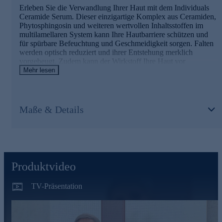
wirkt so optisch Fältchen entgegen
Erleben Sie die Verwandlung Ihrer Haut mit dem Individuals
verleiht ein angenehmes Hautgefühl
Ceramide Serum. Dieser einzigartige Komplex aus Ceramiden,
Phytosphingosin und weiteren wertvollen Inhaltsstoffen im
Wiesenschaumkrautöl
multilamellaren System kann Ihre Hautbarriere schützen und
für spürbare Befeuchtung und Geschmeidigkeit sorgen. Falten
hinterlässt merklich ein seidig glattes Hautgefühl
werden optisch reduziert und ihrer Entstehung merklich
Haferöl
vorgebeugt. Zudem kann der Wirkstoff Ihre Haut vor
stressbedingten Schäden schützen. Für ein sichtbar glatteres
Mehr lesen
kann die Elastizität der Haut verbessern
und geschmeidigeres Hautgefühl.
Sonnenblumenöl
Die wichtigsten Wirkstoffe in der Übersicht
Maße & Details
sorgt für Geschmeidigkeit und versorgt merklich die
Venuceane™
Haut mit Feuchtigkeit
merklich weniger Altersflecken
Lecithin
optisch weniger Falten
merklich weniger Hautunreinheiten
wirkt feuchtigkeitsspendend und glättend
Produktvideo
Permalan
Glycerin
TV-Präsentation
spendet merklich Feuchtigkeit
hat eine merklich beeindruckende hydratisierende
Wirkung
Squalan
wirkt barriereschützend und fördert spürbar die
Hautelastizität
bewahrt die Haut vor einem Feuchtigkeitsverlust