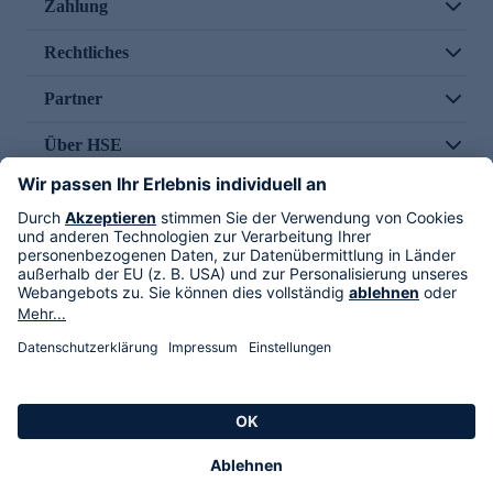
Zahlung
Rechtliches
Partner
Über HSE
Im TV
HSE International
Versand durch
Folge uns
AGB
Datenschutz
Impressum
Alle Rechte vorbehalten. Alle Preise inkl. gesetzlicher MwSt., zzgl. Versandkosten.