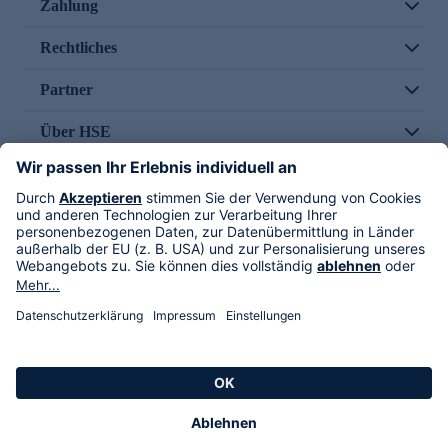
Zahlung
Rechtliches
Partner
Über HSE
Im TV
HSE International
Versand durch
Folge uns
AGB
Datenschutz
Impressum
Alle Rechte vorbehalten. Alle Preise inkl. gesetzlicher MwSt., zzgl. Versandkosten.