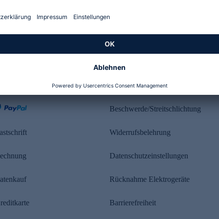
Kundenbewertung
ahlung
Rechtliches
Beschwerde/Streitschlichtung
astschrift
Widerrufsbelehrung
echnung
Datenschutzeinstellungen
atenkauf
Rücknahme Elektrogeräte
reditkarte
Barrierefreiheit