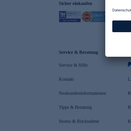
Sicher einkaufen
Service & Beratung
Z
Service & Hilfe
s
Kontakt
L
Neukundeninformationen
R
Tipps & Beratung
R
Storno & Rücknahme
K