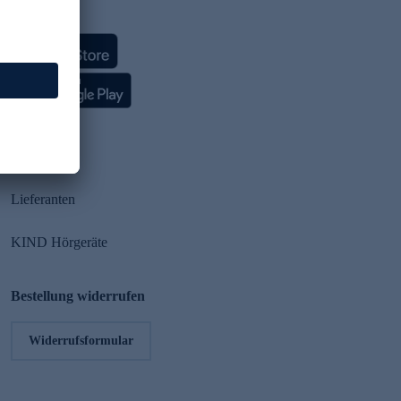
HSE App
Partner
Lieferanten
KIND Hörgeräte
Bestellung widerrufen
Widerrufsformular