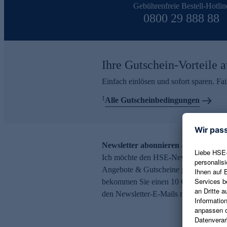
Gebührenfreie Bestell-Hotlin
0800 29 888 88
Ihre Gutschein-Vorteile a
Einfach einlösen und sofort sparen. F
1
Alle Gutscheinbedingungen
Newsletter abonnieren – 10 € Gutsch
Ich möchte den HSE-Newsletter abonni
Angebote & Gutscheine per E-Mail erh
bekommen Sie einen 10 € Gutschein. Ei
den Newsletter-E-Mails möglich.