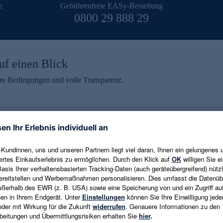
e
Gebührenfreie EASy-Bestellung
0800 29 888 29
uf einen Blick
aire Bedingungen und volle Transparenz.
ein erhalten
eren und aktuelle Trends,
E-Mail-Adresse eingeben
alten. Als Dankeschön
ne Abmeldung ist jederzeit in
Es gelten die
Datenschutzrichtlinien
un