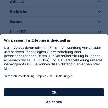
Zahlung
Rechtliches
Partner
Über HSE
Im TV
HSE International
Versand durch
Folge uns
AGB
Datenschutz
Impressum
Alle Rechte vorbehalten. Alle Preise inkl. gesetzlicher MwSt., zzgl. Versandkosten.