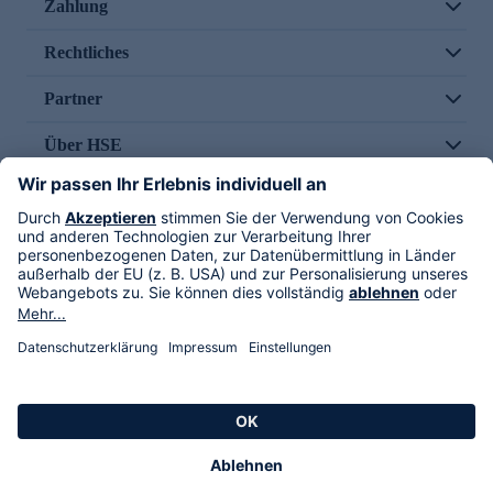
Zahlung
Rechtliches
Partner
Über HSE
Im TV
HSE International
Versand durch
Folge uns
AGB
Datenschutz
Impressum
Alle Rechte vorbehalten. Alle Preise inkl. gesetzlicher MwSt., zzgl. Versandkosten.