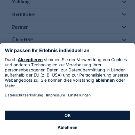
Zahlung
Rechtliches
Partner
Über HSE
Im TV
HSE International
Versand durch
Folge uns
AGB
Datenschutz
Impressum
Alle Rechte vorbehalten. Alle Preise inkl. gesetzlicher MwSt., zzgl. Versandkosten.