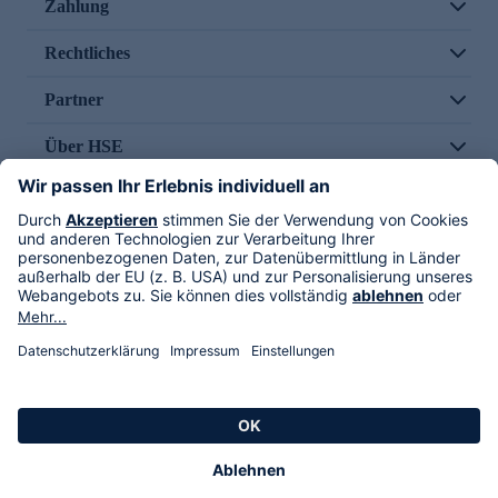
Zahlung
Rechtliches
Partner
Über HSE
Im TV
HSE International
Versand durch
Folge uns
AGB
Datenschutz
Impressum
Alle Rechte vorbehalten. Alle Preise inkl. gesetzlicher MwSt., zzgl. Versandkosten.