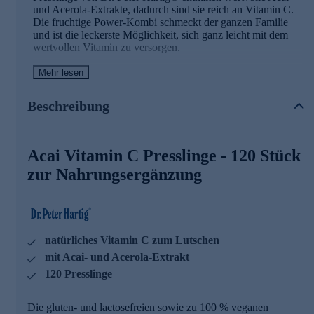
und Acerola-Extrakte, dadurch sind sie reich an Vitamin C.
Die fruchtige Power-Kombi schmeckt der ganzen Familie
und ist die leckerste Möglichkeit, sich ganz leicht mit dem
wertvollen Vitamin zu versorgen.
Nur ein Pressling pro Tag reicht für den Dauerverzehr.
Bei
Mehr lesen
erhöhtem Vitamin-C-Bedarf können Sie kurzfristig bis zu
drei Presslinge über den Tag verteilt lutschen.
120 Presslinge
Beschreibung
reichen also für bis zu vier Monate.
Die Acai Vitamin C Presslinge sind hervorragend für die
tägliche Nahrungsergänzung geeignet. Sie lassen sich
Acai Vitamin C Presslinge - 120 Stück
ausgezeichnet mit allen weiteren Dr. Peter Hartig®
Produkten kombinieren, insbesondere mit
zur Nahrungsergänzung
„Schwarzkümmelöl“, „Spirulina Zink“, „Ingwer Spezial“
und „Shiitake D 1000“.
Acai Vitamin C Presslinge - Ihre Vorteile
natürliches Vitamin C zum Lutschen
Vitamin C trägt zu einer normalen Funktion des
mit Acai- und Acerola-Extrakt
Immunsystems bei
120 Presslinge
Vitamin C trägt dazu bei, die Zellen vor oxidativem
Stress zu schützen
Vitamin C trägt zur Verringerung von Müdigkeit und
Die gluten- und lactosefreien sowie zu 100 % veganen