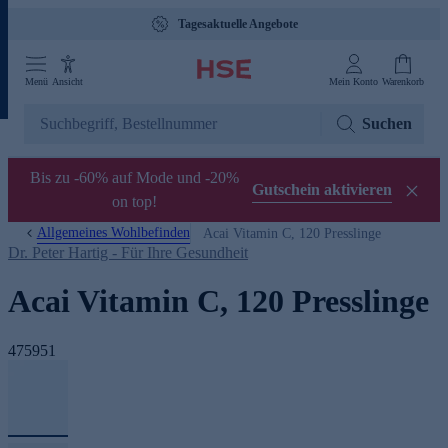
Tagesaktuelle Angebote
Menü
Ansicht
Mein Konto
Warenkorb
Suchen
Bis zu -60% auf Mode und -20%
Gutschein aktivieren
on top!
Allgemeines Wohlbefinden
Acai Vitamin C, 120 Presslinge
Dr. Peter Hartig - Für Ihre Gesundheit
Acai Vitamin C, 120 Presslinge
475951