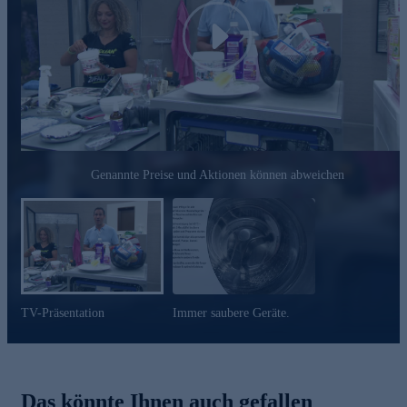
Schmutz- und Seifenrückstände
beugt Ablagerungen vor
Play
ideal für alle wasserführenden Haushaltgeräte, wie
Waschmaschine, Geschirrspüler, Kaffeemaschine,
Espressomaschine, Kaffeevollautomaten, Wasserkocher,
Bügeleisen und Töpfe
das Power Powder hat eine exzellente Reinigungsleistung,
kann mit Wasser verdünnt angemischt auch anderweitig
eingesetzt werden
geruchsneutral
Genannte Preise und Aktionen können abweichen
vegan
Gleich online bestellen.
TV-Präsentation
Immer saubere Geräte.
Das könnte Ihnen auch gefallen