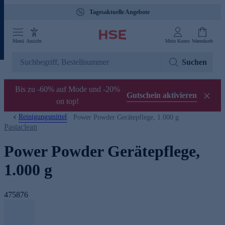
Tagesaktuelle Angebote
Menü
Ansicht
Mein Konto
Warenkorb
Suchen
Bis zu -60% auf Mode und -20%
Gutschein aktivieren
on top!
Reinigungsmittel
Power Powder Gerätepflege, 1.000 g
Pastaclean
Power Powder Gerätepflege,
1.000 g
475876