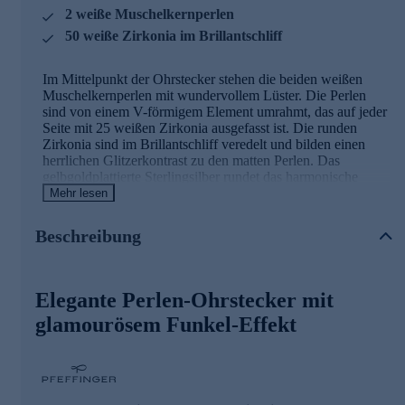
2 weiße Muschelkernperlen
50 weiße Zirkonia im Brillantschliff
Im Mittelpunkt der Ohrstecker stehen die beiden weißen
Muschelkernperlen mit wundervollem Lüster. Die Perlen
sind von einem V-förmigem Element umrahmt, das auf jeder
Seite mit 25 weißen Zirkonia ausgefasst ist. Die runden
Zirkonia sind im Brillantschliff veredelt und bilden einen
herrlichen Glitzerkontrast zu den matten Perlen. Das
gelbgoldplattierte Sterlingsilber rundet das harmonische
Farbenspiel wunderbar ab. Ein Highlight für Ladies, die
Mehr lesen
Perlenschmuck mit dem gewissen Etwas lieben.
Beschreibung
Nur erstklassige Qualität für Sie
Die schimmernden Muschelkernperlen für die strahlenden
Elegante Perlen-Ohrstecker mit
Ohrstecker werden wie Diamanten mit einer speziellen
Technik von Hand in Form geschliffen, in einem
glamourösem Funkel-Effekt
aufwendigen Spezialverfahren gefärbt und nachbehandelt.
So sind die erstklassige Farbe und der wunderschöne Lüster
garantiert. Der Ohrschmuck stammt aus der Manufaktur der
Familie Pfeffinger in Pforzheim, wo bereits in der dritten
Generation außergewöhnlicher Schmuck gefertigt wird.