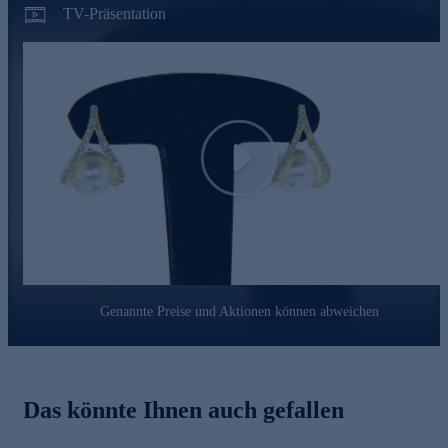
außergewöhnlicher Schmuck gefertigt wird.
TV-Präsentation
Auch das Edelmetall ist selbstverständlich von ausgezeichneter
Qualität. In diesem Punkt gehen wir keine Kompromisse ein.
Deshalb werden unsere Schmuckwaren von unserer
Qualitätssicherung und seitens des Lieferanten strengsten
Prüfprozessen unterzogen. Diese beinhalten Prüfungen auf
Konformität mit den Bestimmungen der Schweizer
Edelmetallkontrollgesetzgebung.
Play
Freuen Sie sich auf zeitlose Eleganz mit Funkelzauber -
Ohrstecker gleich hier online bestellen.
Genannte Preise und Aktionen können abweichen
Das könnte Ihnen auch gefallen