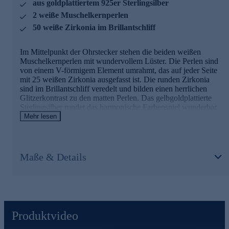
aus goldplattiertem 925er Sterlingsilber
Auch das Edelmetall ist selbstverständlich von
2 weiße Muschelkernperlen
ausgezeichneter Qualität. In diesem Punkt gehen wir keine
50 weiße Zirkonia im Brillantschliff
Kompromisse ein. Deshalb werden unsere Schmuckwaren
von unserer Qualitätssicherung und seitens des Lieferanten
strengsten Prüfprozessen unterzogen. Diese beinhalten
Im Mittelpunkt der Ohrstecker stehen die beiden weißen
Prüfungen auf Konformität mit den Bestimmungen der
Muschelkernperlen mit wundervollem Lüster. Die Perlen sind
Schweizer Edelmetallkontrollgesetzgebung.
von einem V-förmigem Element umrahmt, das auf jeder Seite
mit 25 weißen Zirkonia ausgefasst ist. Die runden Zirkonia
Freuen Sie sich auf zeitlose Eleganz mit Funkelzauber -
sind im Brillantschliff veredelt und bilden einen herrlichen
Ohrstecker gleich hier online bestellen.
Glitzerkontrast zu den matten Perlen. Das gelbgoldplattierte
Sterlingsilber rundet das harmonische Farbenspiel wunderbar
ab. Ein Highlight für Ladies, die Perlenschmuck mit dem
Mehr lesen
gewissen Etwas lieben.
Nur erstklassige Qualität für Sie
Maße & Details
Die schimmernden Muschelkernperlen für die strahlenden
Ohrstecker werden wie Diamanten mit einer speziellen Technik
von Hand in Form geschliffen, in einem aufwendigen
Spezialverfahren gefärbt und nachbehandelt. So sind die
erstklassige Farbe und der wunderschöne Lüster garantiert. Der
Ohrschmuck stammt aus der Manufaktur der Familie Pfeffinger
Produktvideo
in Pforzheim, wo bereits in der dritten Generation