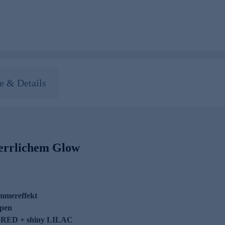
 & Details
herrlichem Glow
immereffekt
ppen
sy RED + shiny LILAC