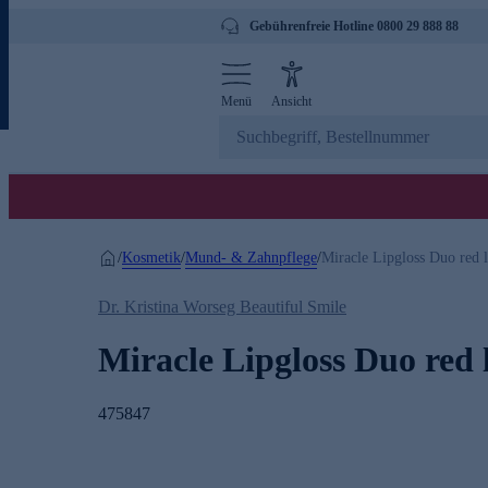
Gebührenfreie Hotline 0800 29 888 88
Menü
Ansicht
Kosmetik
Mund- & Zahnpflege
/
/
/
Miracle Lipgloss Duo red l
Dr. Kristina Worseg Beautiful Smile
Miracle Lipgloss Duo red l
475847