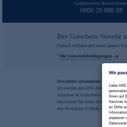
Gebührenfreie Bestell-Hotlin
0800 29 888 88
Ihre Gutschein-Vorteile a
Einfach einlösen und sofort sparen. F
1
Alle Gutscheinbedingungen
Newsletter abonnieren – 10 € Gutsch
Ich möchte den HSE-Newsletter abonni
Angebote & Gutscheine per E-Mail erh
bekommen Sie einen 10 € Gutschein. Ei
den Newsletter-E-Mails möglich.