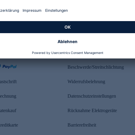
Kundenbewertung
ahlung
Rechtliches
Beschwerde/Streitschlichtung
astschrift
Widerrufsbelehrung
echnung
Datenschutzeinstellungen
atenkauf
Rücknahme Elektrogeräte
reditkarte
Barrierefreiheit