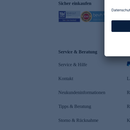
Sicher einkaufen
Service & Beratung
Z
Service & Hilfe
s
Kontakt
L
Neukundeninformationen
R
Tipps & Beratung
R
Storno & Rücknahme
K