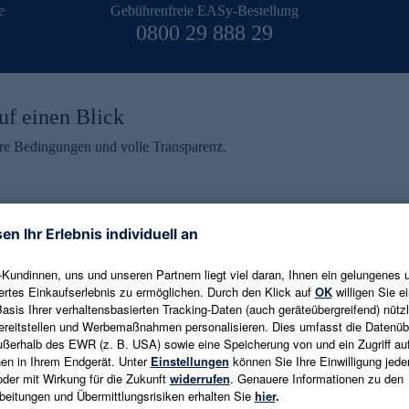
e
Gebührenfreie EASy-Bestellung
0800 29 888 29
uf einen Blick
aire Bedingungen und volle Transparenz.
ein erhalten
eren und aktuelle Trends,
E-Mail-Adresse eingeben
alten. Als Dankeschön
ne Abmeldung ist jederzeit in
Es gelten die
Datenschutzrichtlinien
un