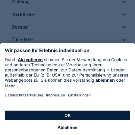
Zahlung
Rechtliches
Partner
Über HSE
Im TV
HSE International
Versand durch
Folge uns
AGB
Datenschutz
Impressum
Alle Rechte vorbehalten. Alle Preise inkl. gesetzlicher MwSt., zzgl. Versandkosten.