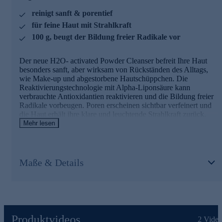
Kolin
reinigt sanft & porentief
für feine Haut mit Strahlkraft
Reich an essentiellen Mineralstoffen
100 g, beugt der Bildung freier Radikale vor
Absorbiert überschüssiges Sebum und wirkt spürbar
mattierend
Der neue H2O- activated Powder Cleanser befreit Ihre Haut
Gluconolacton (PHA)
besonders sanft, aber wirksam von Rückständen des Alltags,
wie Make-up und abgestorbene Hautschüppchen. Die
Hat eine große Molekülstruktur und ist deshalb
Reaktivierungstechnologie mit Alpha-Liponsäure kann
besonders sanft zur Haut, weniger reizend und ideal bei
verbrauchte Antioxidantien reaktivieren und die Bildung freier
sensibler Haut
Radikale vorbeugen. Poren erscheinen sichtbar verfeinert und
Ist ein natürlicher Bestandteil der Haut und dank der
die Haut erhält ihre klare und leuchtende Strahlkraft zurück.
hydrophilen Moleküle feuchtigkeitsbindend
Das Ergebnis ist eine glatte und reine Hautoberfläche, die
Mehr lesen
Glättet sanft das Hautrelief und lässt die Haut sichtbar
perfekt auf die folgende Pflege vorbereitet.
strahlen
Nutzen Sie die Gelegenheit und bestellen jetzt bequem
Die Hauptinhaltsstoffe und ihre Wirkweisen
online.
Maße & Details
Alpha-Liponsäure
Naturstoff, der als Coenzym in den Mitochondrien und in
fast allen lebenden Zellen vorkommt
Kann verbrauchte Antioxidantien wieder aktivieren
Boostet die Energiegewinnung spürbar in der Haut
Produktvideos
2
Video