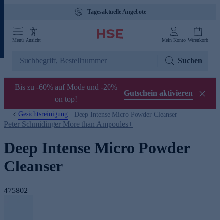
Tagesaktuelle Angebote
Menü
Ansicht
Mein Konto
Warenkorb
Suchen
Bis zu -60% auf Mode und -20%
Gutschein aktivieren
on top!
Gesichtsreinigung
Deep Intense Micro Powder Cleanser
Peter Schmidinger More than Ampoules+
Deep Intense Micro Powder
Cleanser
475802