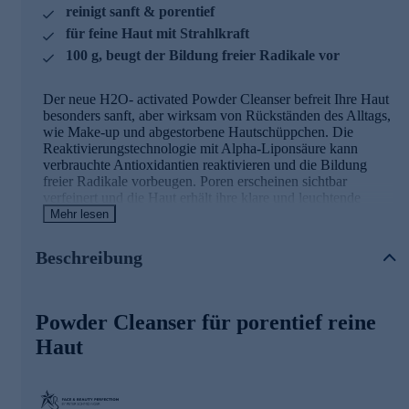
reinigt sanft & porentief
für feine Haut mit Strahlkraft
100 g, beugt der Bildung freier Radikale vor
Der neue H2O- activated Powder Cleanser befreit Ihre Haut
besonders sanft, aber wirksam von Rückständen des Alltags,
wie Make-up und abgestorbene Hautschüppchen. Die
Reaktivierungstechnologie mit Alpha-Liponsäure kann
verbrauchte Antioxidantien reaktivieren und die Bildung
freier Radikale vorbeugen. Poren erscheinen sichtbar
verfeinert und die Haut erhält ihre klare und leuchtende
Strahlkraft zurück. Das Ergebnis ist eine glatte und reine
Mehr lesen
Hautoberfläche, die perfekt auf die folgende Pflege
vorbereitet.
Beschreibung
Die Hauptinhaltsstoffe und ihre Wirkweisen
Powder Cleanser für porentief reine
Alpha-Liponsäure
Haut
Naturstoff, der als Coenzym in den Mitochondrien und
in fast allen lebenden Zellen vorkommt
Kann verbrauchte Antioxidantien wieder aktivieren
Boostet die Energiegewinnung spürbar in der Haut