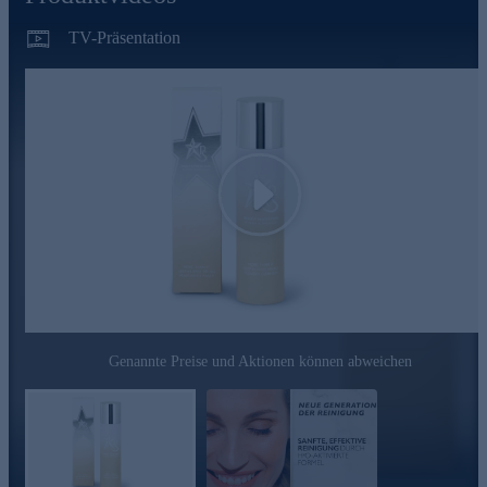
Kolin
TV-Präsentation
Reich an essentiellen Mineralstoffen
Absorbiert überschüssiges Sebum und wirkt spürbar
mattierend
Gluconolacton (PHA)
Hat eine große Molekülstruktur und ist deshalb besonders
sanft zur Haut, weniger reizend und ideal bei sensibler
Play
Haut
Ist ein natürlicher Bestandteil der Haut und dank der
hydrophilen Moleküle feuchtigkeitsbindend
Glättet sanft das Hautrelief und lässt die Haut sichtbar
strahlen
Nutzen Sie die Gelegenheit und bestellen jetzt bequem
online.
Genannte Preise und Aktionen können abweichen