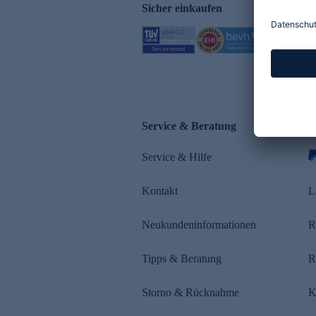
Sicher einkaufen
Service & Beratung
Z
Service & Hilfe
s
Kontakt
L
Neukundeninformationen
R
Tipps & Beratung
R
Storno & Rücknahme
K