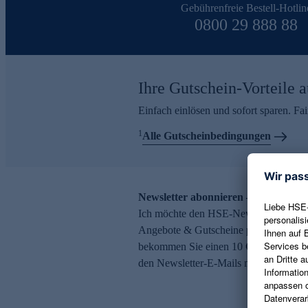
Gebührenfreie Bestell-Hotlin
0800 29 888 88
Ihre Gutschein-Vorteile a
Einfach einlösen und sofort sparen. F
1
Alle Gutscheinbedingungen
Newsletter abonnieren – 10 € Gutsch
Ich möchte den HSE-Newsletter abonni
Angebote & Gutscheine per E-Mail erh
bekommen Sie einen 10 € Gutschein. Ei
den Newsletter-E-Mails möglich.