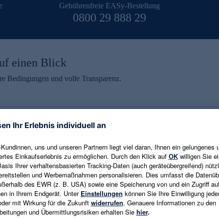
e
Gebührenfreie EASy-Bestellung
0800 29 888 29
uf einen Blick
aire Bedingungen und volle Transparenz.
ein erhalten
eren und aktuelle Trends,
E-Mail-Adresse eingeben
alten. Als Dankeschön
ne Abmeldung ist jederzeit in
Es gelten die
Datenschutzrichtlinien
un