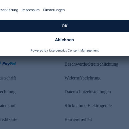
Kundenbewertung
ahlung
Rechtliches
Beschwerde/Streitschlichtung
astschrift
Widerrufsbelehrung
echnung
Datenschutzeinstellungen
atenkauf
Rücknahme Elektrogeräte
reditkarte
Barrierefreiheit