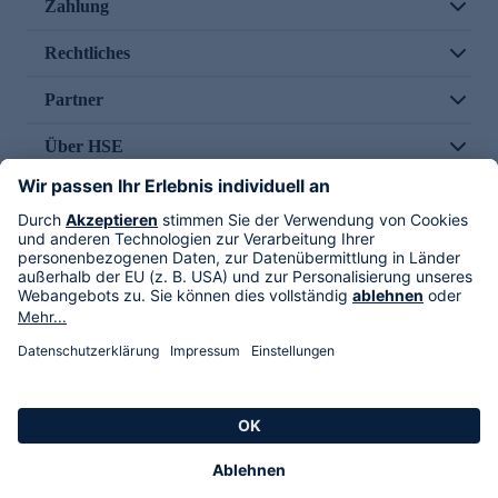
Zahlung
Rechtliches
Partner
Über HSE
Im TV
HSE International
Versand durch
Folge uns
AGB
Datenschutz
Impressum
Alle Rechte vorbehalten. Alle Preise inkl. gesetzlicher MwSt., zzgl. Versandkosten.