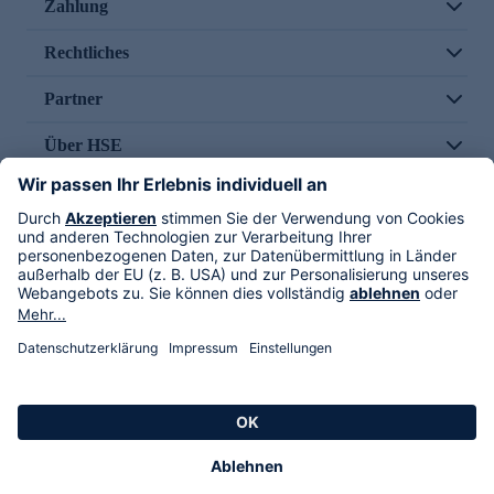
Zahlung
Rechtliches
Partner
Über HSE
Im TV
HSE International
Versand durch
Folge uns
AGB
Datenschutz
Impressum
Alle Rechte vorbehalten. Alle Preise inkl. gesetzlicher MwSt., zzgl. Versandkosten.