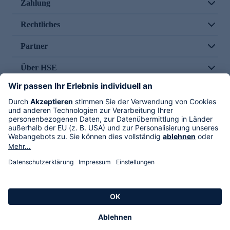
Zahlung
Rechtliches
Partner
Über HSE
Im TV
HSE International
Versand durch
Folge uns
AGB
Datenschutz
Impressum
Alle Rechte vorbehalten. Alle Preise inkl. gesetzlicher MwSt., zzgl. Versandkosten.