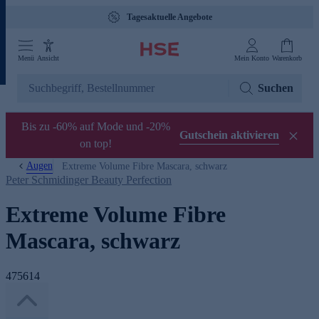
Tagesaktuelle Angebote
Menü
Ansicht
Mein Konto
Warenkorb
Suchen
Bis zu -60% auf Mode und -20%
Gutschein aktivieren
on top!
Augen
Extreme Volume Fibre Mascara, schwarz
Peter Schmidinger Beauty Perfection
Extreme Volume Fibre
Mascara, schwarz
475614