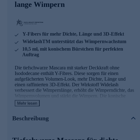
lange Wimpern
Y-Fibers für mehr Dichte, Länge und 3D-Effekt
WidelashTM unterstützt das Wimpernwachstum
10,5 ml, mit konischem Bürstchen für perfekten
Auftrag
Die tiefschwarze Mascara mit starker Deckkraft ohne
Isododecane enthält Y-Fibres. Diese sorgen für einen
aufgefächerten Volumen-Look, mehr Dichte, Länge und
einen raffinierten 3D-Effekt. Der Wirkstoff Widelash
verbessert die Wimpernlänge, erhöht die Wimperndichte, das
Wimpernvolumen und stärkt die Wimpern. Die konische
Bürste betont besonders gut das äußere Drittel der Wimpern,
Mehr lesen
wodurch ein aufregender Cateye-Effekt erzielt wird. Das
dünne Ende des Bürstchens erfasst im inneren Augenwinkel
Beschreibung
die feinen Härchen und am unteren Wimpernkranz jede
einzelne Wimper. Ihre Wimpern erhalten so unwiderstehliche
Intensität und Definition.