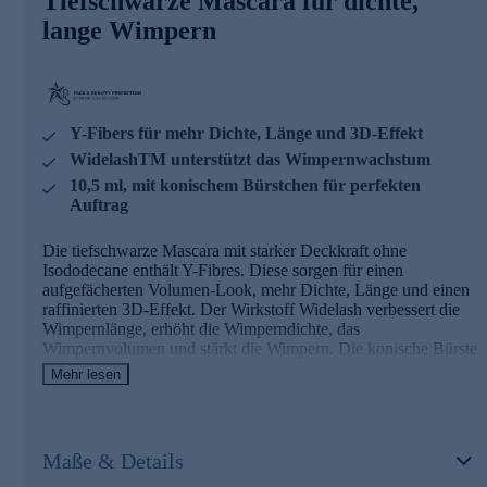
Tiefschwarze Mascara für dichte,
Jetzt bequem online bestellen.
lange Wimpern
Y-Fibers für mehr Dichte, Länge und 3D-Effekt
WidelashTM unterstützt das Wimpernwachstum
10,5 ml, mit konischem Bürstchen für perfekten
Auftrag
Die tiefschwarze Mascara mit starker Deckkraft ohne
Isododecane enthält Y-Fibres. Diese sorgen für einen
aufgefächerten Volumen-Look, mehr Dichte, Länge und einen
raffinierten 3D-Effekt. Der Wirkstoff Widelash verbessert die
Wimpernlänge, erhöht die Wimperndichte, das
Wimpernvolumen und stärkt die Wimpern. Die konische Bürste
betont besonders gut das äußere Drittel der Wimpern, wodurch
Mehr lesen
ein aufregender Cateye-Effekt erzielt wird. Das dünne Ende
des Bürstchens erfasst im inneren Augenwinkel die feinen
Härchen und am unteren Wimpernkranz jede einzelne Wimper.
Ihre Wimpern erhalten so unwiderstehliche Intensität und
Maße & Details
Definition.