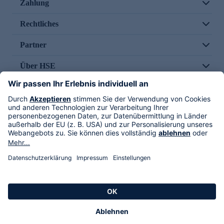
Zahlung
Rechtliches
Partner
Über HSE
Im TV
HSE International
Versand durch
Folge uns
AGB
Datenschutz
Impressum
Alle Rechte vorbehalten. Alle Preise inkl. gesetzlicher MwSt., zzgl. Versandkosten.