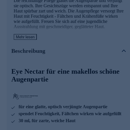
Die reichhaltige Pflege glättet die Augenpartie und verjüngt
sie optisch. Ihre Gesichtszüge werden entspannt und Ihre
Haut spürbar zart und weich. Die Augenpflege versorgt Ihre
Haut mit Feuchtigkeit - Fältchen und Krähenfüße wirken
wie aufgefüllt. Freuen Sie sich auf eine jugendliche
Ausstrahlung mit geschmeidiger, geglätteter Haut.
Mehr lesen
Die Inhaltsstoffe und ihre Wirkweisen
LINIEN-KOMPLEX (besteht aus: Jasmin, Silk Essence
Beschreibung
und Lotuswasser)
• Feuchtigkeitsspendend
Eye Nectar für eine makellos schöne
• Sorgt für eine jugendliche Ausstrahlung
• Spürbare Hautglättung & Geschmeidigkeit
Augenpartie
• Fältchen wirken wie aufgefüllt
RELAXING MINI-PROTEIN
• Für entspannte Gesichtszüge
• Kann bereits bestehende Fältchen reduzieren
für eine glatte, optisch verjüngte Augenpartie
• Schenkt ein optisch geglättetes Hautbild
spendet Feuchtigkeit, Fältchen wirken wie aufgefüllt
30 ml, für zarte, weiche Haut
SHEA BUTTER