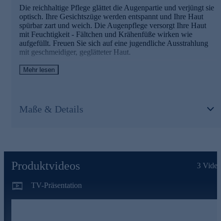
• Versorgt die Haut spürbar mit Feuchtigkeit
Die reichhaltige Pflege glättet die Augenpartie und verjüngt sie
• Macht die Haut merklich zart und weich
optisch. Ihre Gesichtszüge werden entspannt und Ihre Haut
• Hat rückfettende Eigenschaften
spürbar zart und weich. Die Augenpflege versorgt Ihre Haut
mit Feuchtigkeit - Fältchen und Krähenfüße wirken wie
Für strahlende Augenblicke - jetzt bequem online
aufgefüllt. Freuen Sie sich auf eine jugendliche Ausstrahlung
bestellen.
mit geschmeidiger, geglätteter Haut.
Mehr lesen
Die Inhaltsstoffe und ihre Wirkweisen
LINIEN-KOMPLEX (besteht aus: Jasmin, Silk Essence
und Lotuswasser)
Maße & Details
• Feuchtigkeitsspendend
• Sorgt für eine jugendliche Ausstrahlung
• Spürbare Hautglättung & Geschmeidigkeit
• Fältchen wirken wie aufgefüllt
RELAXING MINI-PROTEIN
Produktvideos
3
Video
• Für entspannte Gesichtszüge
TV-Präsentation
• Kann bereits bestehende Fältchen reduzieren
• Schenkt ein optisch geglättetes Hautbild
SHEA BUTTER