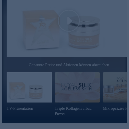
• Versorgt die Haut spürbar mit Feuchtigkeit
• Macht die Haut merklich zart und weich
• Hat rückfettende Eigenschaften
Play
Für strahlende Augenblicke - jetzt bequem online bestellen.
Genannte Preise und Aktionen können abweichen
TV-Präsentation
Triple Kollagenaufbau
Mikropräzise Ko
Power