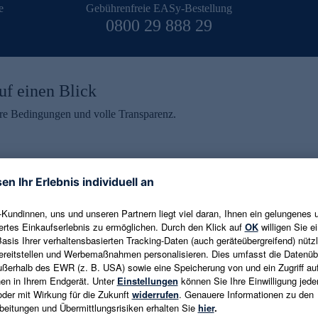
e
Gebührenfreie EASy-Bestellung
0800 29 888 29
uf einen Blick
aire Bedingungen und volle Transparenz.
ein erhalten
eren und aktuelle Trends,
E-Mail-Adresse eingeben
alten. Als Dankeschön
ne Abmeldung ist jederzeit in
Es gelten die
Datenschutzrichtlinien
un