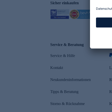
Sicher einkaufen
Service & Beratung
Z
Service & Hilfe
Kontakt
L
Neukundeninformationen
R
Tipps & Beratung
R
Storno & Rücknahme
K