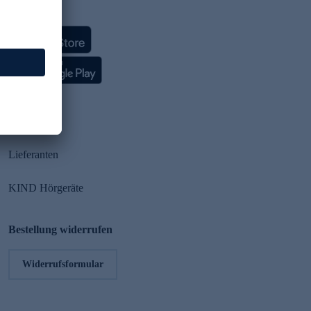
HSE App
Partner
Lieferanten
KIND Hörgeräte
Bestellung widerrufen
Widerrufsformular