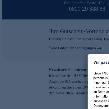
Gebührenfreie Bestell-Hotlin
0800 29 888 88
Ihre Gutschein-Vorteile a
Einfach einlösen und sofort sparen. F
1
Alle Gutscheinbedingungen
Newsletter abonnieren – 10 € Gutsch
Ich möchte den HSE-Newsletter abonni
Angebote & Gutscheine per E-Mail erh
bekommen Sie einen 10 € Gutschein. Ei
den Newsletter-E-Mails möglich.