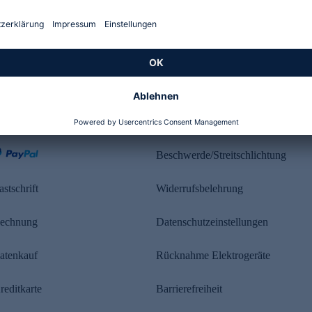
Kundenbewertung
ahlung
Rechtliches
Beschwerde/Streitschlichtung
astschrift
Widerrufsbelehrung
echnung
Datenschutzeinstellungen
atenkauf
Rücknahme Elektrogeräte
reditkarte
Barrierefreiheit