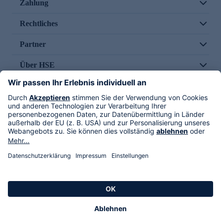
Zahlung
Rechtliches
Partner
Über HSE
Im TV
HSE International
Versand durch
Folge uns
AGB
Datenschutz
Impressum
Alle Rechte vorbehalten. Alle Preise inkl. gesetzlicher MwSt., zzgl. Versandkosten.