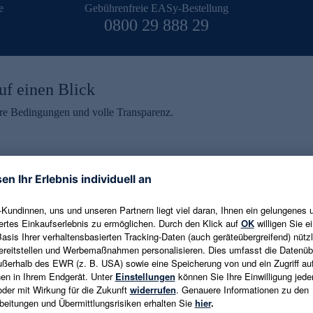
e
Gebührenfreie EASy-Bestellung
0800 29 888 29
uf einen Blick
aire Bedingungen und volle Transparenz.
ein erhalten
eren und aktuelle Trends,
E-Mail-Adresse eingeben
alten. Als Dankeschön
ne Abmeldung ist jederzeit in
Es gelten die
Datenschutzrichtlinien
un