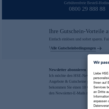
Gebührenfreie Bestell-Hotlin
0800 29 888 88
Ihre Gutschein-Vorteile a
Einfach einlösen und sofort sparen. F
1
Alle Gutscheinbedingungen
Newsletter abonnieren – 10 € Gutsch
Ich möchte den HSE-Newsletter abonni
Angebote & Gutscheine per E-Mail erh
bekommen Sie einen 10 € Gutschein. Ei
den Newsletter-E-Mails möglich.