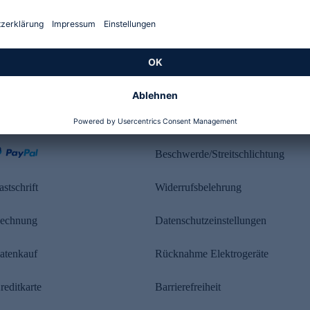
Kundenbewertung
ahlung
Rechtliches
Beschwerde/Streitschlichtung
astschrift
Widerrufsbelehrung
echnung
Datenschutzeinstellungen
atenkauf
Rücknahme Elektrogeräte
reditkarte
Barrierefreiheit