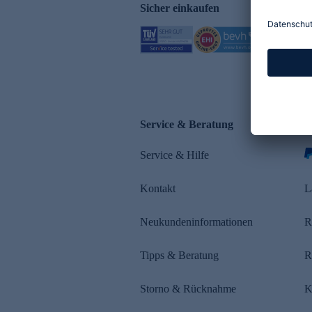
Sicher einkaufen
Service & Beratung
Z
Service & Hilfe
s
Kontakt
L
Neukundeninformationen
R
Tipps & Beratung
R
Storno & Rücknahme
K