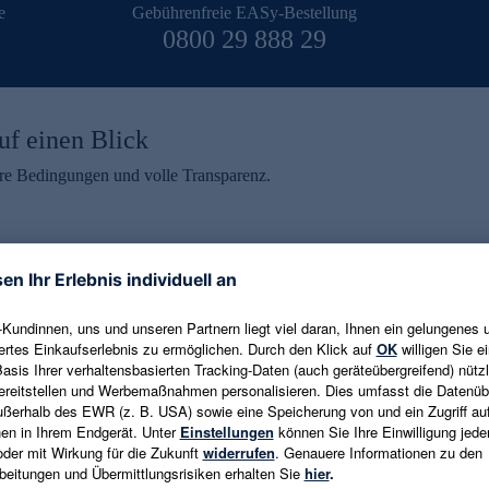
e
Gebührenfreie EASy-Bestellung
0800 29 888 29
uf einen Blick
aire Bedingungen und volle Transparenz.
ein erhalten
eren und aktuelle Trends,
E-Mail-Adresse eingeben
alten. Als Dankeschön
ne Abmeldung ist jederzeit in
Es gelten die
Datenschutzrichtlinien
un