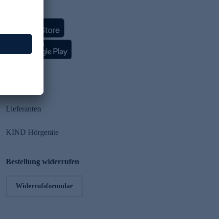
HSE App
Partner
Lieferanten
KIND Hörgeräte
Bestellung widerrufen
Widerrufsformular