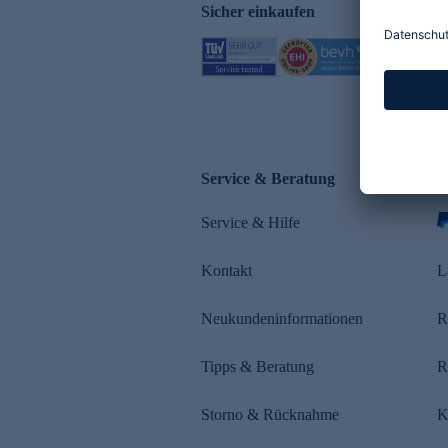
Sicher einkaufen
Service & Beratung
Z
Service & Hilfe
Kontakt
L
Neukundeninformationen
R
Tipps & Beratung
R
Storno & Rücknahme
K