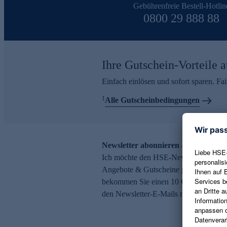
Gebührenfreie Bestell-Hotlin
0800 29 888 88
Ihre Gutschein-Vorteile a
Einfach einlösen und sofort sparen. F
1
Alle Gutscheinbedingungen
Newsletter abonnieren – 10 € Gutsch
Ich möchte den HSE-Newsletter abonni
Angebote & Gutscheine per E-Mail erh
bekommen Sie einen 10 € Gutschein. Ei
den Newsletter-E-Mails möglich.