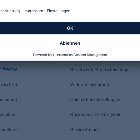
Kundenbewertung
ahlung
Rechtliches
Beschwerde/Streitschlichtung
astschrift
Widerrufsbelehrung
echnung
Datenschutzeinstellungen
atenkauf
Rücknahme Elektrogeräte
reditkarte
Barrierefreiheit