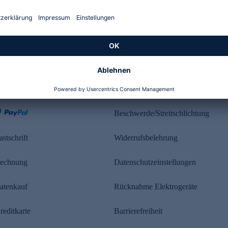
Kundenbewertung
ahlung
Rechtliches
Beschwerde/Streitschlichtung
astschrift
Widerrufsbelehrung
echnung
Datenschutzeinstellungen
atenkauf
Rücknahme Elektrogeräte
reditkarte
Barrierefreiheit