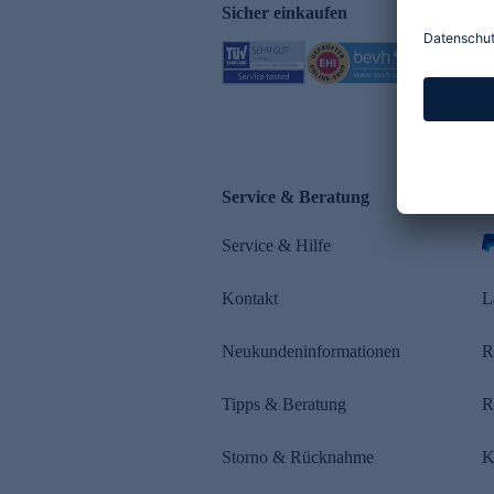
Sicher einkaufen
Service & Beratung
Z
Service & Hilfe
s
Kontakt
L
Neukundeninformationen
R
Tipps & Beratung
R
Storno & Rücknahme
K