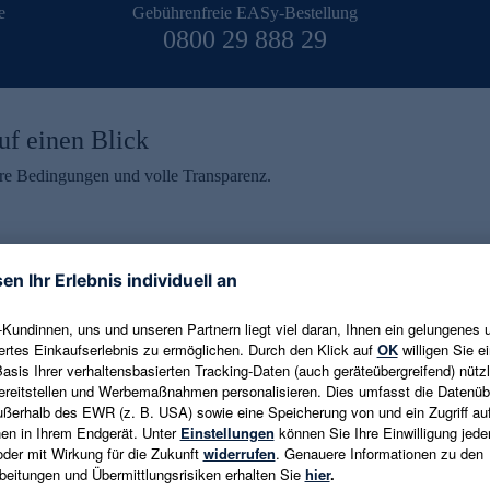
e
Gebührenfreie EASy-Bestellung
0800 29 888 29
uf einen Blick
aire Bedingungen und volle Transparenz.
ein erhalten
eren und aktuelle Trends,
E-Mail-Adresse eingeben
alten. Als Dankeschön
ne Abmeldung ist jederzeit in
Es gelten die
Datenschutzrichtlinien
un