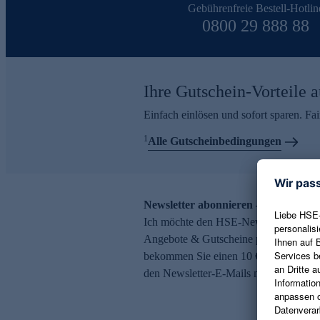
Gebührenfreie Bestell-Hotlin
0800 29 888 88
Ihre Gutschein-Vorteile a
Einfach einlösen und sofort sparen. F
1
Alle Gutscheinbedingungen
Newsletter abonnieren – 10 € Gutsch
Ich möchte den HSE-Newsletter abonni
Angebote & Gutscheine per E-Mail erh
bekommen Sie einen 10 € Gutschein. Ei
den Newsletter-E-Mails möglich.