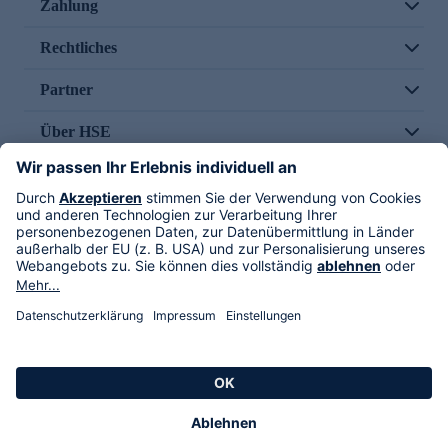
Zahlung
Rechtliches
Partner
Über HSE
Im TV
HSE International
Versand durch
Folge uns
AGB
Datenschutz
Impressum
Alle Rechte vorbehalten. Alle Preise inkl. gesetzlicher MwSt., zzgl. Versandkosten.