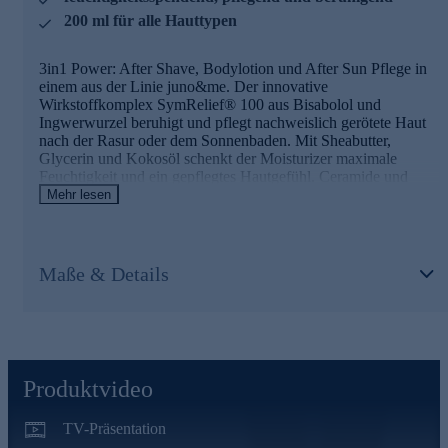
Allantoin
wirkt hautberuhigend auf frisch rasierter Haut
und glättet die Hautoberfläche.
200 ml für alle Hauttypen
Niacinamide
wirken hautglättend, beugen der
Entstehung von Rasierpickelchen vor.
3in1 Power: After Shave, Bodylotion und After Sun Pflege in
Ceramide
können die Hautbarriere stärken und den
einem aus der Linie juno&me. Der innovative
natürlichen Lipidfilm der Haut schützen.
Wirkstoffkomplex SymRelief® 100 aus Bisabolol und
Ingwerwurzel beruhigt und pflegt nachweislich gerötete Haut
Multitalent für die Haut jetzt online bestellen.
nach der Rasur oder dem Sonnenbaden. Mit Sheabutter,
Glycerin und Kokosöl schenkt der Moisturizer maximale
Feuchtigkeit und ein gepflegtes Hautgefühl. Ceramide und
Niacinamide stärken zusätzlich die Hautbarriere und fördern
Mehr lesen
die Hautbalance. Hautirritationen und Reizungen nach der
Rasur werden gelindert und vorgebeugt. Auch ideal als After
Sun Lotion bei sonnenstrapazierter Haut, dank beruhigender
und regenerierender Inhaltsstoffe.
Maße & Details
Die Hauptinhaltsstoffe und ihre Wirkung
SymRelief® 100
ist ein patentierter Wirkstoffkomplex aus
Bisabolol und Ingwerwurzel. Er beruhigt gerötete Haut
nach der Rasur, vermindert Hautreaktion durch die Rasur
Produktvideo
und beugt diesen vor.
Allantoin
wirkt hautberuhigend auf frisch rasierter Haut
TV-Präsentation
und glättet die Hautoberfläche.