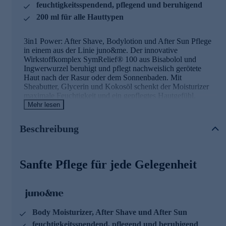
feuchtigkeitsspendend, pflegend und beruhigend
200 ml für alle Hauttypen
3in1 Power: After Shave, Bodylotion und After Sun Pflege
in einem aus der Linie juno&me. Der innovative
Wirkstoffkomplex SymRelief® 100 aus Bisabolol und
Ingwerwurzel beruhigt und pflegt nachweislich gerötete
Haut nach der Rasur oder dem Sonnenbaden. Mit
Sheabutter, Glycerin und Kokosöl schenkt der Moisturizer
maximale Feuchtigkeit und ein gepflegtes Hautgefühl.
Ceramide und Niacinamide stärken zusätzlich die
Mehr lesen
Hautbarriere und fördern die Hautbalance. Hautirritationen
und Reizungen nach der Rasur werden gelindert und
Beschreibung
vorgebeugt. Auch ideal als After Sun Lotion bei
sonnenstrapazierter Haut, dank beruhigender und
regenerierender Inhaltsstoffe.
Sanfte Pflege für jede Gelegenheit
Die Hauptinhaltsstoffe und ihre Wirkung
SymRelief® 100
ist ein patentierter Wirkstoffkomplex
aus Bisabolol und Ingwerwurzel. Er beruhigt gerötete
Haut nach der Rasur, vermindert Hautreaktion durch die
Body Moisturizer, After Shave und After Sun
Rasur und beugt diesen vor.
feuchtigkeitsspendend, pflegend und beruhigend