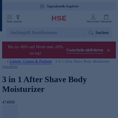
Tagesaktuelle Angebote
Menü
Ansicht
Mein Konto
Warenkorb
Suchen
Bis zu -60% auf Mode und -20%
Gutschein aktivieren
on top!
Lotions, Cremes & Peelings
3 in 1 After Shave Body Moisturizer
juno&me
3 in 1 After Shave Body
Moisturizer
474868