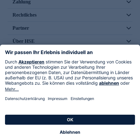
Zahlung
Rechtliches
Partner
Über HSE
Im TV
HSE International
Versand durch
Folge uns
AGB
Datenschutz
Impressum
Alle Rechte vorbehalten. Alle Preise inkl. gesetzlicher MwSt., zzgl. Versandkosten.