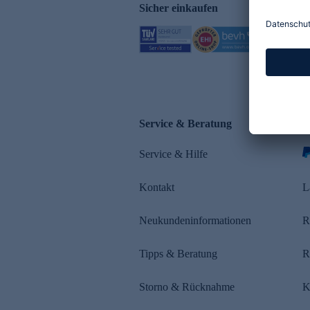
Sicher einkaufen
Service & Beratung
Z
Service & Hilfe
s
Kontakt
L
Neukundeninformationen
R
Tipps & Beratung
R
Storno & Rücknahme
K