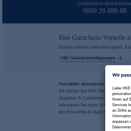
Gebührenfreie Bestell-Hotlin
0800 29 888 88
Ihre Gutschein-Vorteile a
Einfach einlösen und sofort sparen. F
1
Alle Gutscheinbedingungen
Newsletter abonnieren – 10 € Gutsch
Ich möchte den HSE-Newsletter abonni
Angebote & Gutscheine per E-Mail erh
bekommen Sie einen 10 € Gutschein. Ei
den Newsletter-E-Mails möglich.