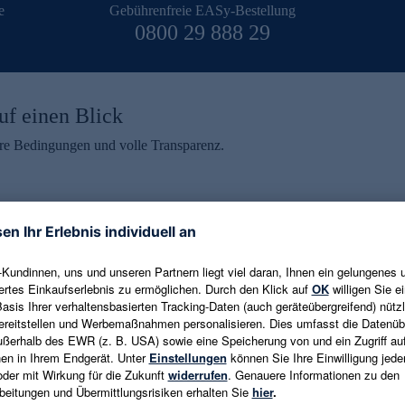
e
Gebührenfreie EASy-Bestellung
0800 29 888 29
uf einen Blick
aire Bedingungen und volle Transparenz.
ein erhalten
eren und aktuelle Trends,
E-Mail-Adresse eingeben
alten. Als Dankeschön
ne Abmeldung ist jederzeit in
Es gelten die
Datenschutzrichtlinien
un