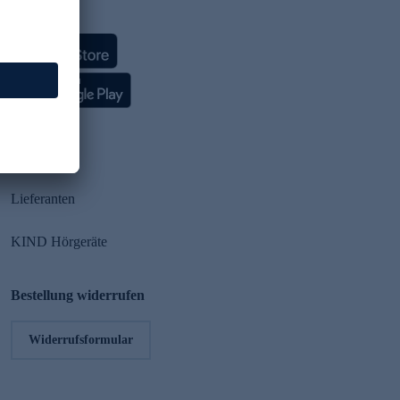
HSE App
Partner
Lieferanten
KIND Hörgeräte
Bestellung widerrufen
Widerrufsformular