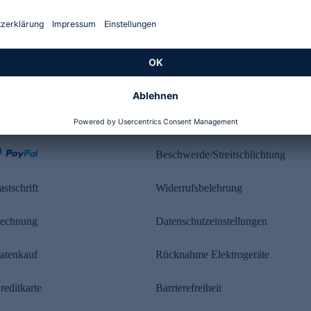
Kundenbewertung
ahlung
Rechtliches
Beschwerde/Streitschlichtung
astschrift
Widerrufsbelehrung
echnung
Datenschutzeinstellungen
atenkauf
Rücknahme Elektrogeräte
reditkarte
Barrierefreiheit