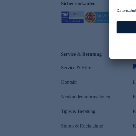
Sicher einkaufen
Service & Beratung
Z
Service & Hilfe
s
Kontakt
L
Neukundeninformationen
R
Tipps & Beratung
R
Storno & Rücknahme
K