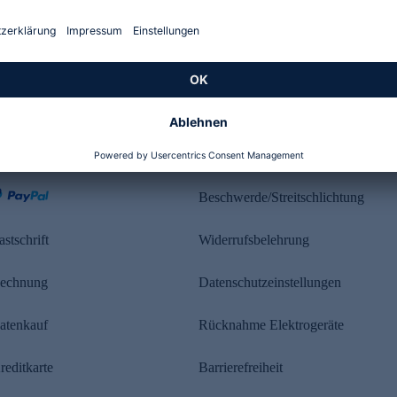
Kundenbewertung
ahlung
Rechtliches
Beschwerde/Streitschlichtung
astschrift
Widerrufsbelehrung
echnung
Datenschutzeinstellungen
atenkauf
Rücknahme Elektrogeräte
reditkarte
Barrierefreiheit