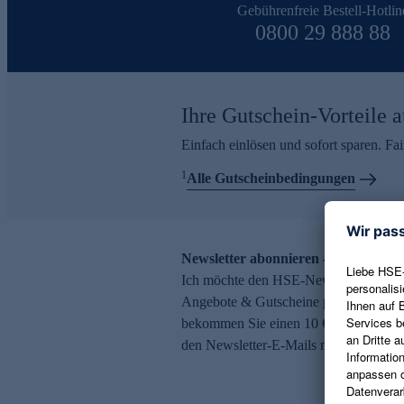
Gebührenfreie Bestell-Hotlin
0800 29 888 88
Ihre Gutschein-Vorteile a
Einfach einlösen und sofort sparen. F
1
Alle Gutscheinbedingungen
Newsletter abonnieren – 10 € Gutsch
Ich möchte den HSE-Newsletter abonni
Angebote & Gutscheine per E-Mail erh
bekommen Sie einen 10 € Gutschein. Ei
den Newsletter-E-Mails möglich.