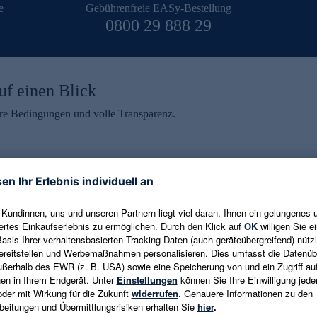
e
Gebührenfreie EASy-Bestellung
0800 29 888 29
uf einen Blick
aire Bedingungen und volle Transparenz.
ein erhalten
eren und aktuelle Trends,
E-Mail-Adresse eingeben
alten. Als Dankeschön
ne Abmeldung ist jederzeit in
Es gelten die
Datenschutzrichtlinien
un