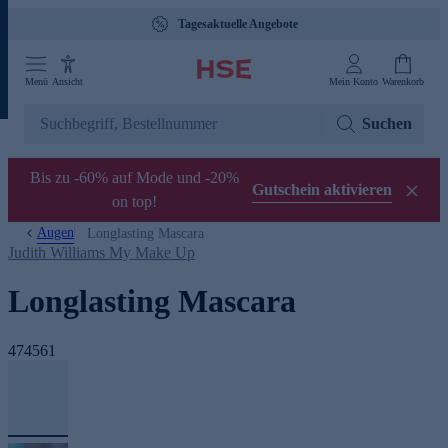
Tagesaktuelle Angebote
Menü
Ansicht
Mein Konto
Warenkorb
Suchen
Bis zu -60% auf Mode und -20%
Gutschein aktivieren
on top!
Augen
Longlasting Mascara
Judith Williams My Make Up
Longlasting Mascara
474561