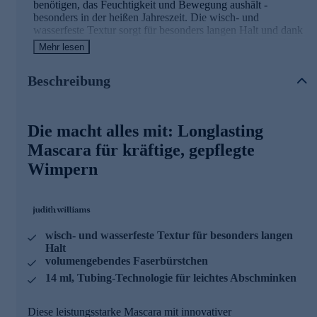
benötigen, das Feuchtigkeit und Bewegung aushält -
besonders in der heißen Jahreszeit. Die wisch- und
wasserfeste Textur sorgt für besonders langen Halt und dank
der Tubing-Technologie lässt sich die Wimperntusche relativ
Mehr lesen
einfach mit warmem Wasser abnehmen.
Beschreibung
Tubing Technologie
• Die Wimpern werden von einer wasserresistenten und
wischfesten Röhre umhüllt, die sich mit warmem Wasser
Die macht alles mit: Longlasting
leicht wieder abwaschen lässt - ganz ohne spezielle Make-
up-Entferner
Mascara für kräftige, gepflegte
Wimpern
Arganöl
• Nährt und spendet Feuchtigkeit
• Sorgt für Flexibilität, als auch kräftige und gepflegte
Wimpern
• Beugt Wimpernbruch vor und macht den Wimpernkranz
wisch- und wasserfeste Textur für besonders langen
widerstandsfähiger
Halt
volumengebendes Faserbürstchen
Innovative Röhrentechnologie - Warm-Water-Removal
14 ml, Tubing-Technologie für leichtes Abschminken
• Bildet eine wasserfeste Röhre ("Tube") um jede einzelne
Wimper
Diese leistungsstarke Mascara mit innovativer
• Lang anhaltende und wischfeste Deckkraft über den