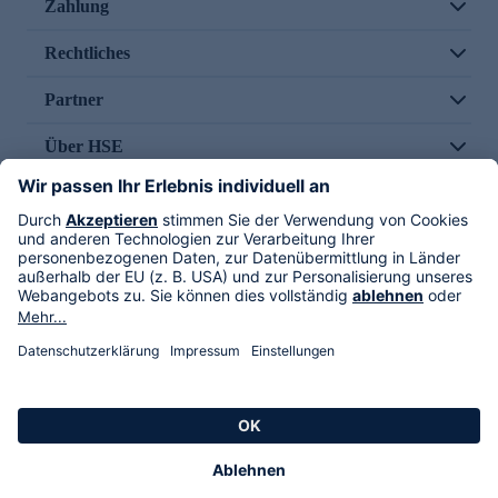
Zahlung
Rechtliches
Partner
Über HSE
Im TV
HSE International
Versand durch
Folge uns
AGB
Datenschutz
Impressum
Alle Rechte vorbehalten. Alle Preise inkl. gesetzlicher MwSt., zzgl. Versandkosten.