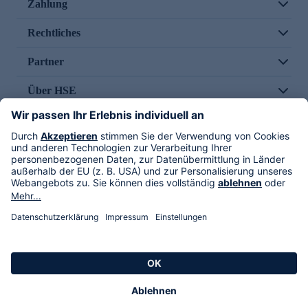
Zahlung
Rechtliches
Partner
Über HSE
Im TV
HSE International
Versand durch
Folge uns
AGB
Datenschutz
Impressum
Alle Rechte vorbehalten. Alle Preise inkl. gesetzlicher MwSt., zzgl. Versandkosten.