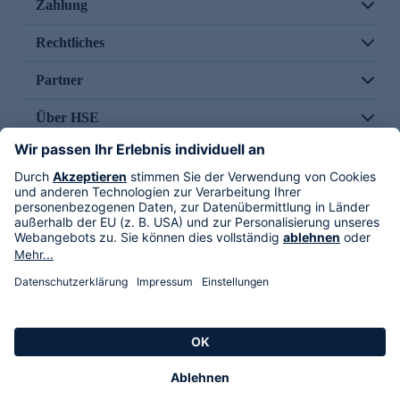
Zahlung
Rechtliches
Partner
Über HSE
Im TV
HSE International
Versand durch
Folge uns
AGB
Datenschutz
Impressum
Alle Rechte vorbehalten. Alle Preise inkl. gesetzlicher MwSt., zzgl. Versandkosten.