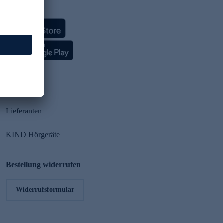
HSE App
Partner
Lieferanten
KIND Hörgeräte
Bestellung widerrufen
Widerrufsformular