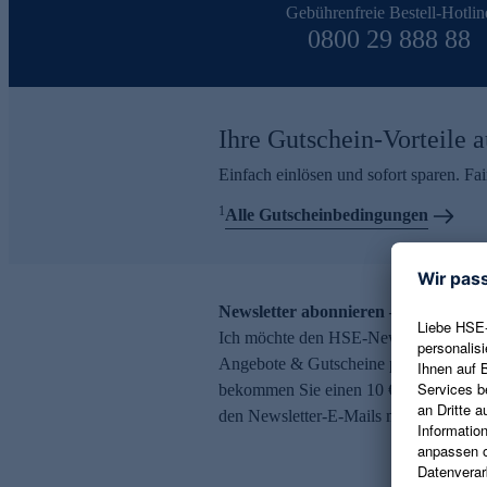
Gebührenfreie Bestell-Hotlin
0800 29 888 88
Ihre Gutschein-Vorteile a
Einfach einlösen und sofort sparen. F
1
Alle Gutscheinbedingungen
Newsletter abonnieren – 10 € Gutsch
Ich möchte den HSE-Newsletter abonni
Angebote & Gutscheine per E-Mail erh
bekommen Sie einen 10 € Gutschein. Ei
den Newsletter-E-Mails möglich.