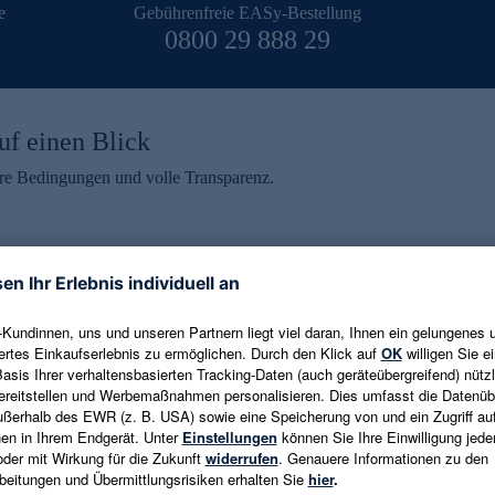
e
Gebührenfreie EASy-Bestellung
0800 29 888 29
uf einen Blick
aire Bedingungen und volle Transparenz.
ein erhalten
eren und aktuelle Trends,
E-Mail-Adresse eingeben
alten. Als Dankeschön
ne Abmeldung ist jederzeit in
Es gelten die
Datenschutzrichtlinien
un