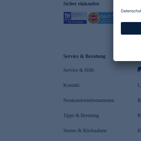
Sicher einkaufen
Service & Beratung
Z
Service & Hilfe
Kontakt
L
Neukundeninformationen
R
Tipps & Beratung
R
Storno & Rücknahme
K