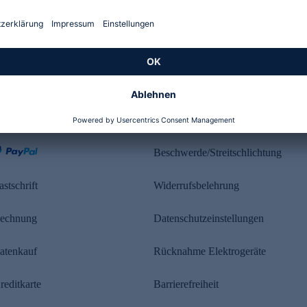
Kundenbewertung
ahlung
Rechtliches
Beschwerde/Streitschlichtung
astschrift
Widerrufsbelehrung
echnung
Datenschutzeinstellungen
atenkauf
Rücknahme Elektrogeräte
reditkarte
Barrierefreiheit