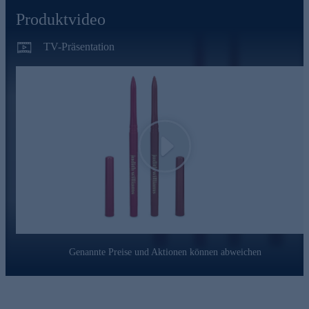
• Trägt zu weichen und geschmeidigen Lippen bei
Produktvideo
• Kann antioxidativ und schützend wirken
Das ultimative Must-have für perfekt definierte Lippen
TV-Präsentation
• Cremige, perfekt gleitende Textur für mühelose Präzision und
eine makellose Kontur
• Eine Kombination aus zwei vielseitigen Farbtönen, passend
für jeden Anlass
• Angereichert mit wertvollen Inhaltsstoffen wie einem Peptid
und Jojobaöl
• Kann weiche, geschmeidige und mit Feuchtigkeit versorgte
Play
Lippen fördern
Nutzen Sie die Gelegenheit und bestellen jetzt bequem
online.
Genannte Preise und Aktionen können abweichen