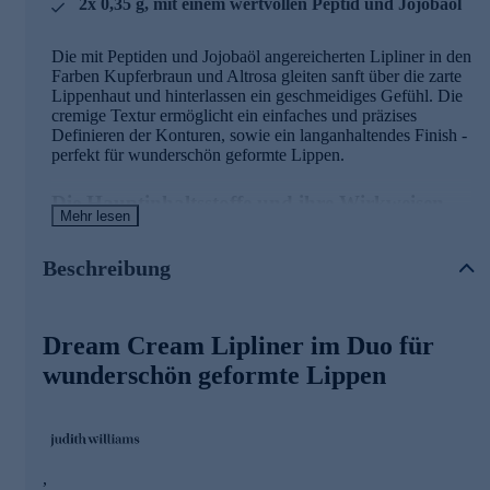
2x 0,35 g, mit einem wertvollen Peptid und Jojobaöl
Die mit Peptiden und Jojobaöl angereicherten Lipliner in den
Farben Kupferbraun und Altrosa gleiten sanft über die zarte
Lippenhaut und hinterlassen ein geschmeidiges Gefühl. Die
cremige Textur ermöglicht ein einfaches und präzises
Definieren der Konturen, sowie ein langanhaltendes Finish -
perfekt für wunderschön geformte Lippen.
Die Hauptinhaltsstoffe und ihre Wirkweisen
Mehr lesen
Lip Booster Peptide
Beschreibung
• Kann die Kollagenproduktion stimulieren
• Verfügt über feuchtigkeitsspendende Eigenschaften
• Sorgt für weiche und geschmeidige Lippen
Dream Cream Lipliner im Duo für
Jojobaöl
wunderschön geformte Lippen
• Wirkt feuchtigkeitsspendend
• Trägt zu weichen und geschmeidigen Lippen bei
• Kann antioxidativ und schützend wirken
Das ultimative Must-have für perfekt definierte Lippen
,