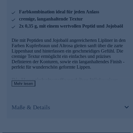
• Cremige, perfekt gleitende Textur für mühelose Präzision
und eine makellose Kontur
Farbkombination ideal für jeden Anlass
• Eine Kombination aus zwei vielseitigen Farbtönen,
cremige, langanhaltende Textur
passend für jeden Anlass
2x 0,35 g, mit einem wertvollen Peptid und Jojobaöl
• Angereichert mit wertvollen Inhaltsstoffen wie einem
Peptid und Jojobaöl
• Kann weiche, geschmeidige und mit Feuchtigkeit versorgte
Die mit Peptiden und Jojobaöl angereicherten Lipliner in den
Lippen fördern
Farben Kupferbraun und Altrosa gleiten sanft über die zarte
Lippenhaut und hinterlassen ein geschmeidiges Gefühl. Die
Nutzen Sie die Gelegenheit und bestellen jetzt bequem
cremige Textur ermöglicht ein einfaches und präzises
online.
Definieren der Konturen, sowie ein langanhaltendes Finish -
perfekt für wunderschön geformte Lippen.
Die Hauptinhaltsstoffe und ihre Wirkweisen
Mehr lesen
Lip Booster Peptide
• Kann die Kollagenproduktion stimulieren
• Verfügt über feuchtigkeitsspendende Eigenschaften
Maße & Details
• Sorgt für weiche und geschmeidige Lippen
Jojobaöl
• Wirkt feuchtigkeitsspendend