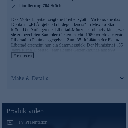
Limitierung 704 Stück
Das Motiv Libertad zeigt die Freiheitsgöttin Victoria, die das
Denkmal „El Ángel de la Independencia“ in Mexiko-Stadt
krönt. Die Auflagen der Libertad-Münzen sind meist klein, was
sie zu begehrten Sammlerstücken macht. 1989 wurde die erste
Libertad in Platin ausgegeben. Zum 35. Jubiläum der Platin-
Libertad erscheint nun ein Sammlerstück: Der Numisbrief „35
Jahre Platin-Libertad“ enthält eine Gedenkmünze aus 999
Platin sowie eine Sonderbriefmarke mit amtlichem Stempel aus
Mehr lesen
Mexiko-Stadt. Die ausgezeichnete Prägequalität „Prooflike“
gewährleistet ein makelloses Münzbild. Ein Jubiläums-
Münzzeichen zeigt den Ausgabeanlass an. Die Auflage des
Numisbriefes entspricht der Prägeauflage der Münze: Nur 704
Maße & Details
Exemplare wurden ausgegeben. Jeder Brief ist einzeln
nummeriert und somit ein Unikat.
Gleich online für Ihre Sammlung sichern.
Produktvideo
TV-Präsentation