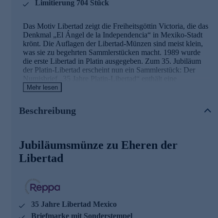
Limitierung 704 Stück
Das Motiv Libertad zeigt die Freiheitsgöttin Victoria, die das
Denkmal „El Ángel de la Independencia“ in Mexiko-Stadt
krönt. Die Auflagen der Libertad-Münzen sind meist klein,
was sie zu begehrten Sammlerstücken macht. 1989 wurde
die erste Libertad in Platin ausgegeben. Zum 35. Jubiläum
der Platin-Libertad erscheint nun ein Sammlerstück: Der
Numisbrief „35 Jahre Platin-Libertad“ enthält eine
Gedenkmünze aus 999 Platin sowie eine Sonderbriefmarke
Mehr lesen
mit amtlichem Stempel aus Mexiko-Stadt. Die
ausgezeichnete Prägequalität „Prooflike“ gewährleistet ein
Beschreibung
makelloses Münzbild. Ein Jubiläums-Münzzeichen zeigt den
Ausgabeanlass an. Die Auflage des Numisbriefes entspricht
der Prägeauflage der Münze: Nur 704 Exemplare wurden
ausgegeben. Jeder Brief ist einzeln nummeriert und somit ein
Jubiläumsmünze zu Eheren der
Unikat.
Libertad
Gleich online für Ihre Sammlung sichern.
35 Jahre Libertad Mexico
Briefmarke mit Sonderstempel