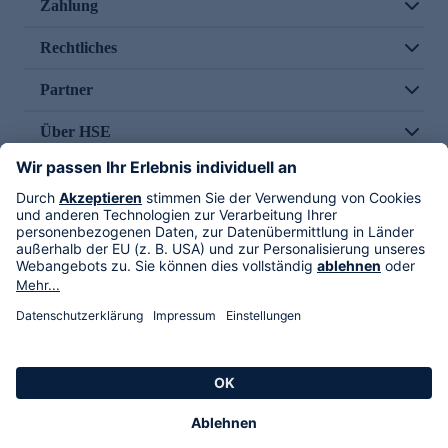
Zahlung
Rechtliches
Partner
Über HSE
Im TV
HSE International
Versand durch
Folge uns
AGB
Datenschutz
Impressum
Alle Rechte vorbehalten. Alle Preise inkl. gesetzlicher MwSt., zzgl. Versandkosten.