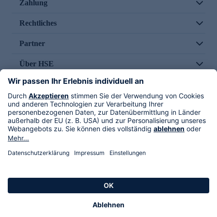
Zahlung
Rechtliches
Partner
Über HSE
Im TV
HSE International
Versand durch
Folge uns
AGB
Datenschutz
Impressum
Alle Rechte vorbehalten. Alle Preise inkl. gesetzlicher MwSt., zzgl. Versandkosten.